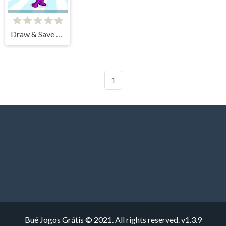
Draw & Save Him
1
Bué Jogos Grátis © 2021. All rights reserved. v1.3.9